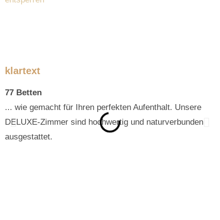
klartext
77 Betten
4
... wie gemacht für Ihren perfekten Aufenthalt. Unsere
.
DELUXE-Zimmer sind hochwertig und naturverbunden
Z
ausgestattet.
d