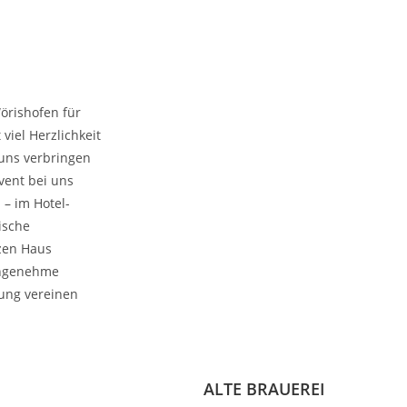
örishofen für
viel Herzlichkeit
 uns verbringen
vent bei uns
 – im Hotel-
ische
zen Haus
 angenehme
ung vereinen
ALTE BRAUEREI