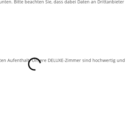
 unten. Bitte beachten Sie, dass dabei Daten an Drittanbieter
4
ekten Aufenthalt. Unsere DELUXE-Zimmer sind hochwertig und
.
B