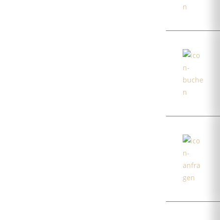
te
erei
/DAY SPA
/Massagen